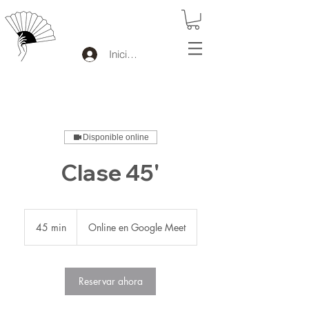
Iniciar sesión
Disponible online
Clase 45'
45 min
4
Online en Google Meet
5
m
i
Reservar ahora
n