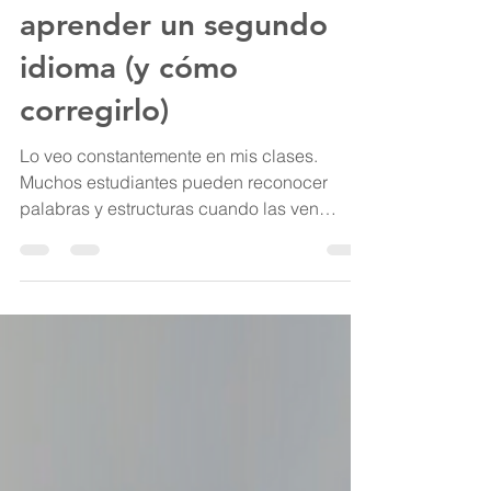
El error más común al
aprender un segundo
idioma (y cómo
corregirlo)
Lo veo constantemente en mis clases.
Muchos estudiantes pueden reconocer
palabras y estructuras cuando las ven
escritas o las escuchan en un audio, pero
cuando intentan usarlas en una
conversación, se traban, dudan o
simplemente dicen algo incorrecto. ¿Por
qué ocurre esto? Por dos razones
principales: No interiorizamos las
estructuras al practicarlas de forma pasiva;
necesitamos producir activamente el
idioma; No basta con solo escuchar o leer,