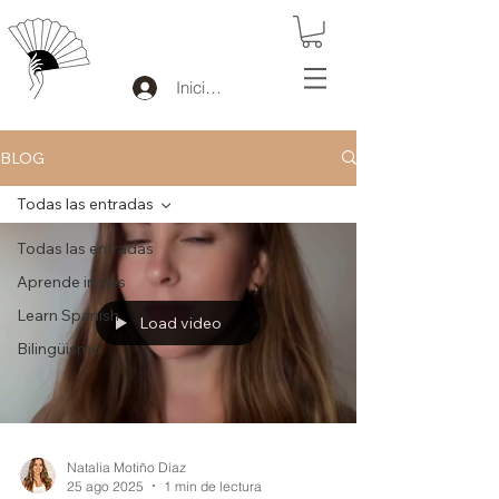
Iniciar sesión
BLOG
Todas las entradas
Todas las entradas
Aprende inglés
Learn Spanish
Load video
Bilingüismo
Natalia Motiño Díaz
25 ago 2025
1 min de lectura