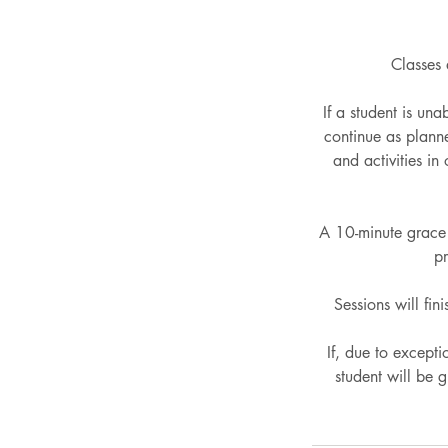
Classes 
If a student is un
continue as planne
and activities i
A 10-minute grace p
pr
Sessions will fin
If, due to except
student will be 