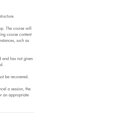
tructure.
up. The course will
ding course content
mstances, such as
ed and has not given
ed.
nnot be recovered.
cel a session, the
or an appropriate