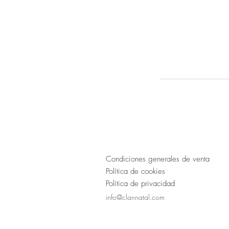
Condiciones generales de venta
Política de cookies
Política de privacidad
Condiciones de uso
info@clannatal.com