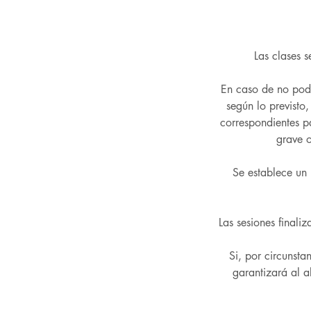
Las clases s
En caso de no pode
según lo previsto
correspondientes p
grave o
Se establece un 
Las sesiones finali
Si, por circunsta
garantizará al 