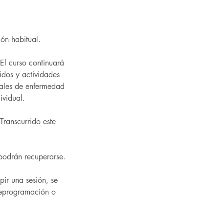
ión habitual.
El curso continuará
idos y actividades
nales de enfermedad
ividual.
Transcurrido este
 podrán recuperarse.
pir una sesión, se
reprogramación o