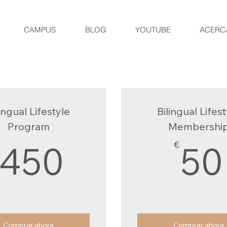
CAMPUS
BLOG
YOUTUBE
ACERC
ingual Lifestyle​
Bilingual Lifes
Program
Membershi
450€
450
€
50
Cada mes
Válido por 3 meses
Comprar ahora
Comprar ahora