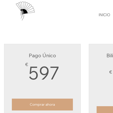
INICIO
Pago Único
Bil
597€
€
597
€
Válido por 3 meses
Comprar ahora