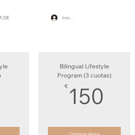
A DE
Iniciar sesión
tyle
Bilingual Lifestyle
p
Program (3 cuotas)
50€
15
€
150
Cada mes
Válido por 3 meses
Comprar ahora