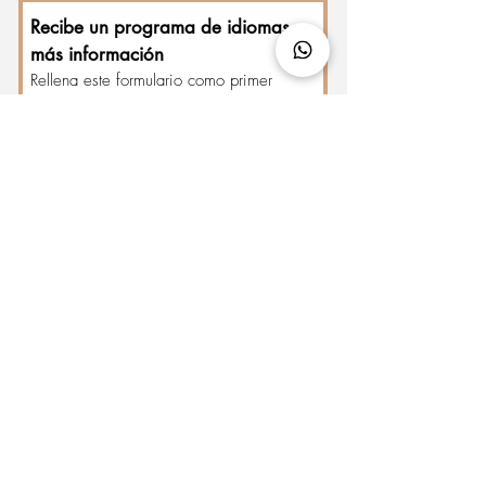
Recibe un programa de idiomas y 
más información
Rellena este formulario como primer 
paso.
Nombre
*
Email
*
Teléfono
*
Para poder contactar por WhatsApp 
contigo. 
¿En qué idioma tienes interés para
aprender?
*
Español
Inglés